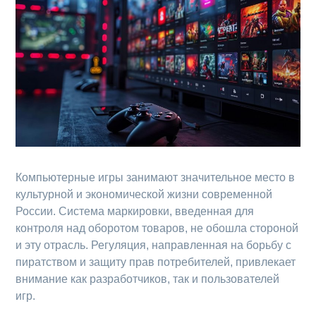
Компьютерные игры занимают значительное место в
культурной и экономической жизни современной
России. Система маркировки, введенная для
контроля над оборотом товаров, не обошла стороной
и эту отрасль. Регуляция, направленная на борьбу с
пиратством и защиту прав потребителей, привлекает
внимание как разработчиков, так и пользователей
игр.